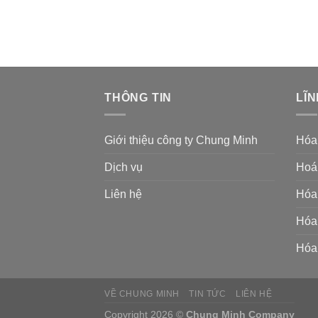
THÔNG TIN
LĨN
Giới thiệu công ty Chung Minh
Hóa
Dịch vụ
Hoá 
Liên hệ
Hóa 
Hóa 
Hóa 
VỀ CHUNG MINH
TIN TỨC
LIÊN HỆ
Copyright 2026 ©
Chung Minh Company