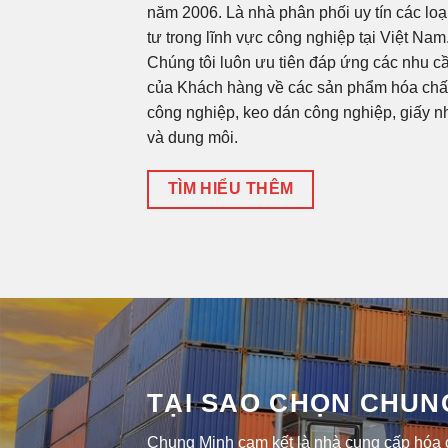
năm 2006. Là nhà phân phối uy tín các loại
tư trong lĩnh vực công nghiệp tại Việt Nam
Chúng tôi luôn ưu tiên đáp ứng các nhu c
của Khách hàng về các sản phẩm hóa chấ
công nghiệp, keo dán công nghiệp, giấy 
và dung môi.
TÌM HIỂU THÊM
TẠI SAO CHỌN CHUN
Chung Minh cam kết là nhà cung cấp hóa ch