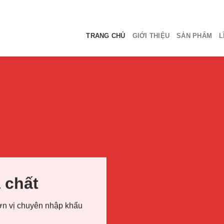
TRANG CHỦ
GIỚI THIỆU
SẢN PHẨM
L
 chất
n vị chuyên nhập khẩu