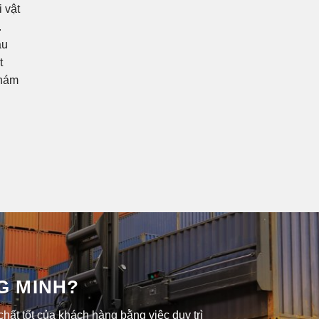
 vật
.
ầu
t
nhám
G MINH?
ất tốt của khách hàng bằng việc duy trì