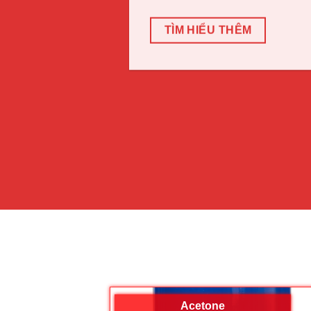
TÌM HIỂU THÊM
Acetone