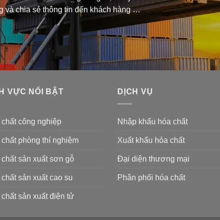
g và chia sẻ thông tin đến khách hàng …
H VỰC NỔI BẬT
DỊCH VỤ
 chất công nghiệp
Nhập khẩu hóa chất
chất phòng thí nghiệm
Xuất khẩu hóa chất
chất sản xuất sơn gỗ
Đại diện thương mại
chất sản xuất cao su
Phân phối hóa chất
chất sản xuất điện tử