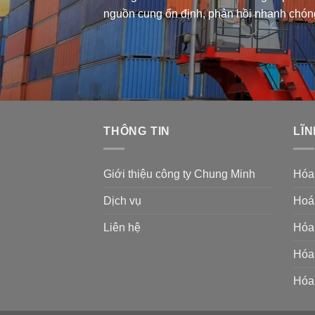
nguồn cung ổn định, phản hồi nhanh chón
THÔNG TIN
LĨN
Giới thiệu công ty Chung Minh
Hóa
Dịch vụ
Hoá 
Liên hệ
Hóa 
Hóa 
Hóa 