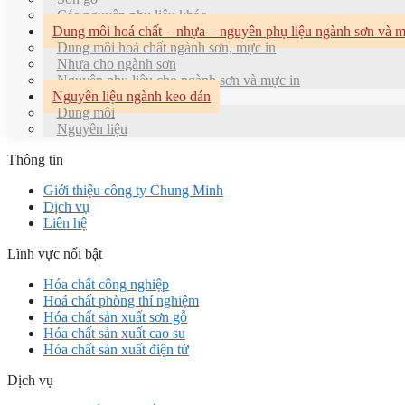
Các nguyên phụ liệu khác
Dung môi hoá chất – nhựa – nguyên phụ liệu ngành sơn và m
Dung môi hoá chất ngành sơn, mực in
Nhựa cho ngành sơn
Nguyên phụ liệu cho ngành sơn và mực in
Nguyên liệu ngành keo dán
Dung môi
Nguyên liệu
Thông tin
Giới thiệu công ty Chung Minh
Dịch vụ
Liên hệ
Lĩnh vực nổi bật
Hóa chất công nghiệp
Hoá chất phòng thí nghiệm
Hóa chất sản xuất sơn gỗ
Hóa chất sản xuất cao su
Hóa chất sản xuất điện tử
Dịch vụ