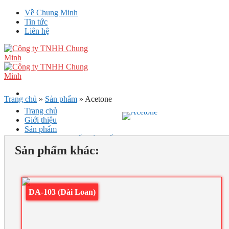
Skip
Về Chung Minh
to
Tin tức
content
Liên hệ
Trang chủ
»
Sản phẩm
»
Acetone
Trang chủ
Giới thiệu
Sản phẩm
Lĩnh vực cung cấp hóa chất
Dịch vụ
Sản phẩm khác:
DA-103 (Đài Loan)