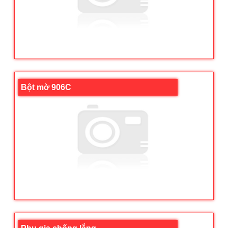
Bột mờ 906C