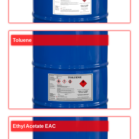
Toluene
Ethyl Acetate EAC