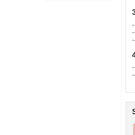
–
–
–
–
–