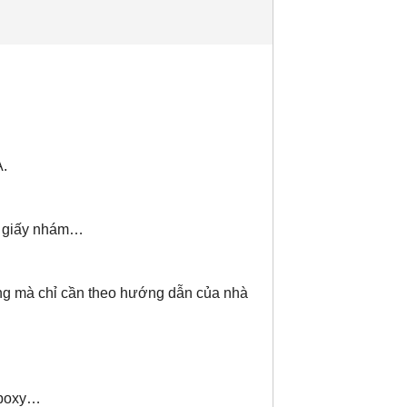
A.
đá, giấy nhám…
ụng mà chỉ cần theo hướng dẫn của nhà
epoxy…