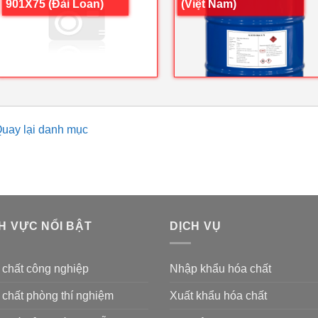
901X75 (Đài Loan)
(Việt Nam)
uay lại danh mục
H VỰC NỔI BẬT
DỊCH VỤ
 chất công nghiệp
Nhập khẩu hóa chất
chất phòng thí nghiệm
Xuất khẩu hóa chất