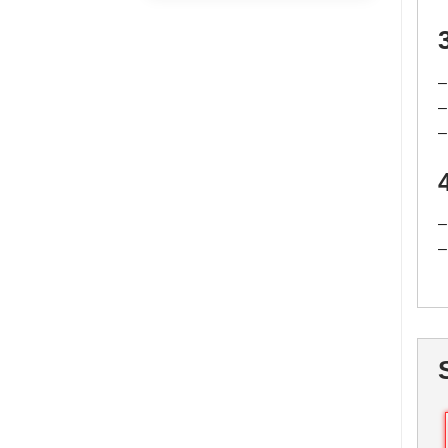
–
–
–
–
–