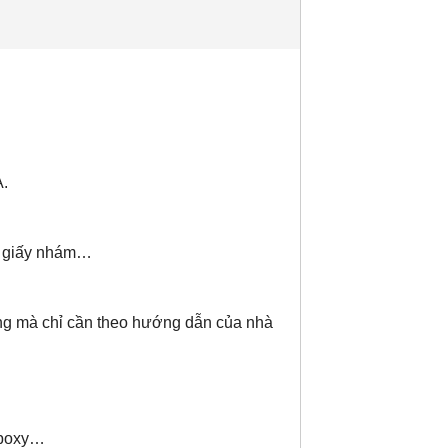
A.
đá, giấy nhám…
ụng mà chỉ cần theo hướng dẫn của nhà
epoxy…