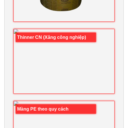
Thinner CN (Xăng công nghiệp)
Màng PE theo quy cách