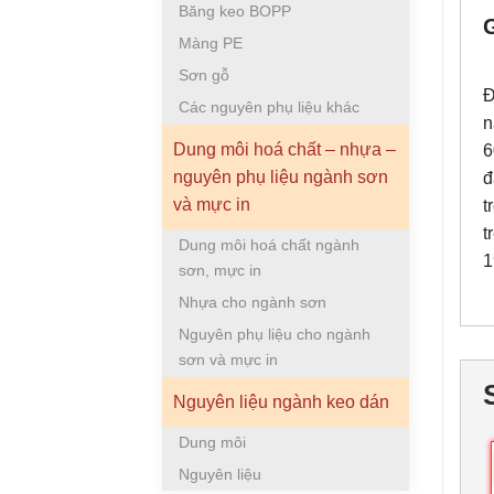
Băng keo BOPP
Màng PE
Sơn gỗ
Đ
Các nguyên phụ liệu khác
n
Dung môi hoá chất – nhựa –
6
nguyên phụ liệu ngành sơn
đ
và mực in
t
t
Dung môi hoá chất ngành
1
sơn, mực in
Nhựa cho ngành sơn
Nguyên phụ liệu cho ngành
sơn và mực in
Nguyên liệu ngành keo dán
Dung môi
Nguyên liệu