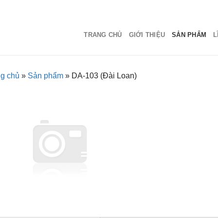
TRANG CHỦ
GIỚI THIỆU
SẢN PHẨM
L
ng chủ
»
Sản phẩm
»
DA-103 (Đài Loan)