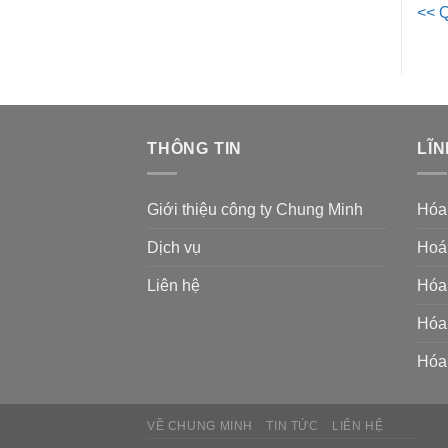
<< Q
THÔNG TIN
LĨN
Giới thiệu công ty Chung Minh
Hóa
Dịch vụ
Hoá 
Liên hệ
Hóa 
Hóa 
Hóa 
VỀ CHUNG MINH
TIN TỨC
LIÊN HỆ