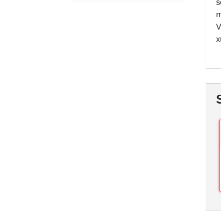
s
m
V
x