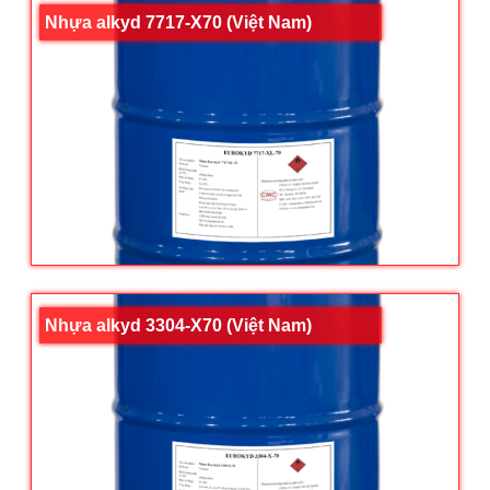
Nhựa alkyd 7717-X70 (Việt Nam)
Nhựa alkyd 3304-X70 (Việt Nam)