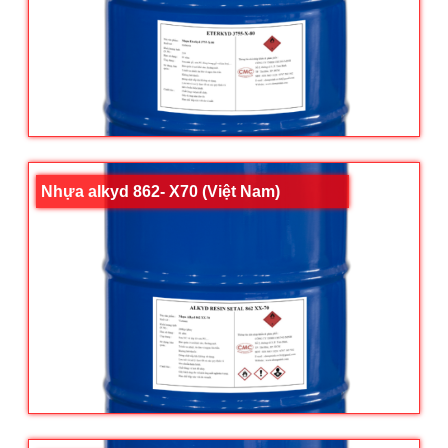
Nhựa alkyd 862- X70 (Việt Nam)