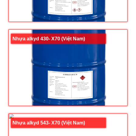
Nhựa alkyd 430- X70 (Việt Nam)
Nhựa alkyd 543- X70 (Việt Nam)